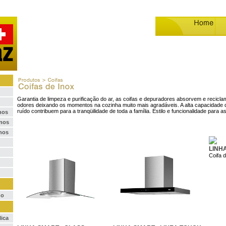
Garantia de limpeza e purificação do ar, as coifas e depuradores absorvem e recicla
odores deixando os momentos na cozinha muito mais agradáveis. A alta capacidade d
ruído contribuem para a tranqüilidade de toda a família. Estilo e funcionalidade para 
nos
rnos
nos
LINHA
Coifa 
do
lica