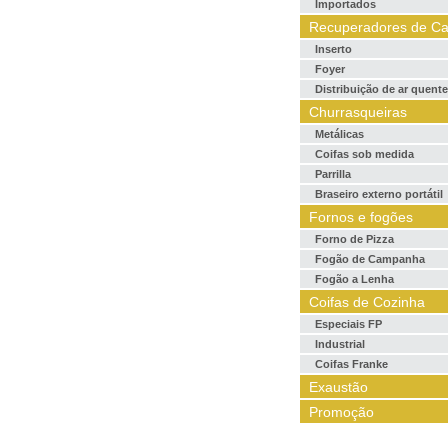
Importados
Recuperadores de Ca
Inserto
Foyer
Distribuição de ar quente
Churrasqueiras
Metálicas
Coifas sob medida
Parrilla
Braseiro externo portátil
Fornos e fogões
Forno de Pizza
Fogão de Campanha
Fogão a Lenha
Coifas de Cozinha
Especiais FP
Industrial
Coifas Franke
Exaustão
Promoção