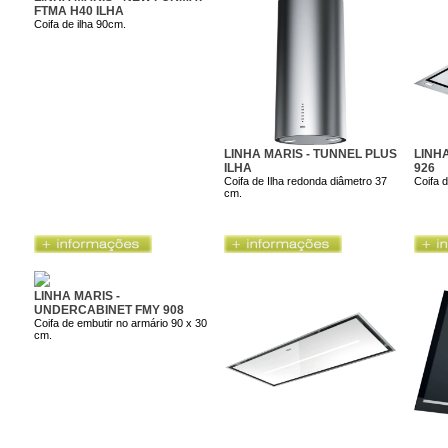
FTMA H40 ILHA
Coifa de ilha 90cm.
LINHA MARIS - TUNNEL PLUS
LINHA
ILHA
926
Coifa de Ilha redonda diâmetro 37
Coifa 
cm.
LINHA MARIS -
UNDERCABINET FMY 908
Coifa de embutir no armário 90 x 30
cm.