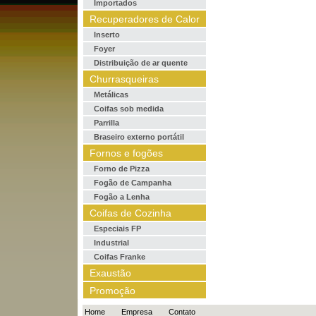
Importados
Recuperadores de Calor
Inserto
Foyer
Distribuição de ar quente
Churrasqueiras
Metálicas
Coifas sob medida
Parrilla
Braseiro externo portátil
Fornos e fogões
Forno de Pizza
Fogão de Campanha
Fogão a Lenha
Coifas de Cozinha
Especiais FP
Industrial
Coifas Franke
Exaustão
Promoção
Home
Empresa
Contato