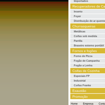
Importados
Recuperadores de Ca
Inserto
Foyer
Distribuição de ar quente
Churrasqueiras
Metálicas
Coifas sob medida
Parrilla
Braseiro externo portátil
Fornos e fogões
Forno de Pizza
Fogão de Campanha
Fogão a Lenha
Coifas de Cozinha
Especiais FP
Industrial
Coifas Franke
Exaustão
Promoção
Home
Empresa
Cont