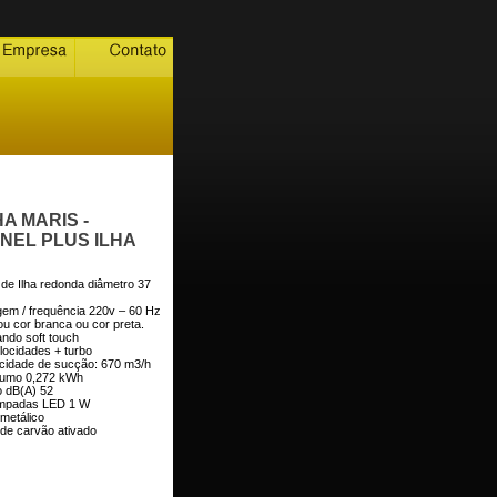
HA MARIS -
NEL PLUS ILHA
 de Ilha redonda diâmetro 37
agem / frequência 220v – 60 Hz
ou cor branca ou cor preta.
ndo soft touch
elocidades + turbo
cidade de sucção: 670 m3/h
sumo 0,272 kWh
o dB(A) 52
âmpadas LED 1 W
o metálico
o de carvão ativado