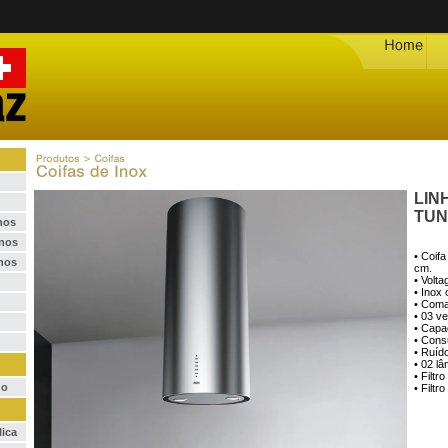
LIN
TUN
nos
rnos
• Coifa
nos
cm.
• Volt
• Inox 
• Coma
• 03 v
• Capa
• Con
• Ruíd
• 02 l
• Filtr
do
• Filtr
lica