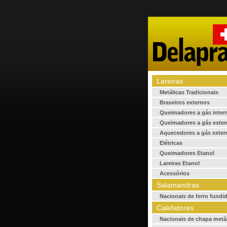
Lareiras
Metálicas Tradicionais
Braseiros externos
Queimadores a gás inter
Queimadores a gás exte
Aquecedores a gás exter
Elétricas
Queimadores Etanol
Lareiras Etanol
Acessórios
Salamandras
Nacionais de ferro fundi
Calefatores
Nacionais de chapa metá