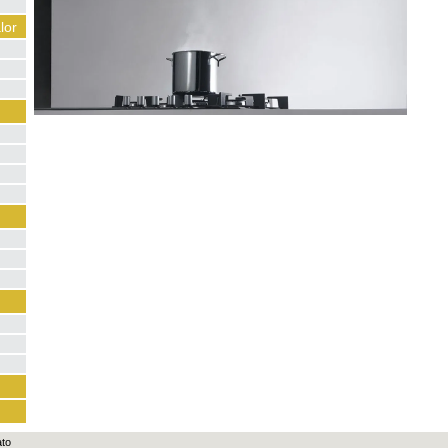
lor
ato